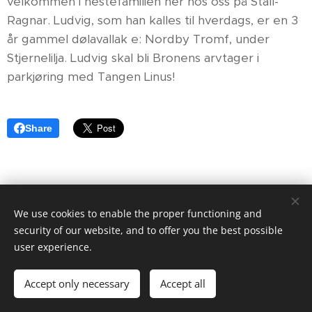
velkommen i hestefamilien her hos oss på Stall-
Ragnar. Ludvig, som han kalles til hverdags, er en 3
år gammel dølavallak e: Nordby Tromf, under
Stjernelilja. Ludvig skal bli Bronens arvtager i
parkjøring med Tangen Linus!
Share
We use cookies to enable the proper functioning and
security of our website, and to offer you the best possible
user experience.
© 2025
Stall-Ragnar.
All rights reserved.
Accept only necessary
Accept all
Powered by
Webnode
Cookies