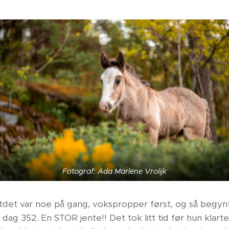
Fotograf: Ada Marlene Vrolijk
atdet var noe på gang, vokspropper først, og så begynt
ag 352. En STOR jente!! Det tok litt tid før hun klarte