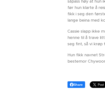
såpass høy at hun i
før hun klarte å re
fikk i seg den førs
lange beina med kod
Cassie slapp ikke m
henne til å trave li
seg fint, så vi krøp
Hun fikk navnet St
bestemor Chywoon
Share