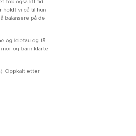
 tok også litt tid
holdt vi på til hun
e å balansere på de
me og leietau og få
en mor og barn klarte
). Oppkalt etter