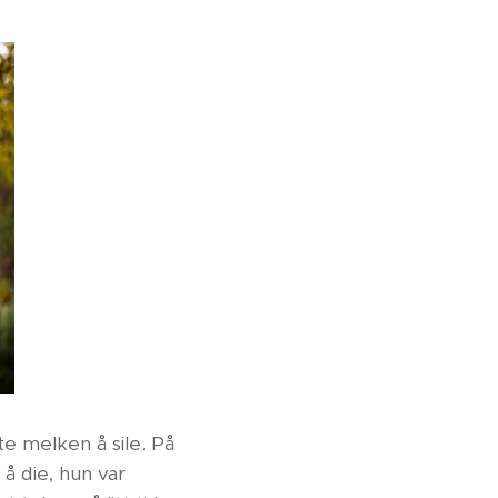
e melken å sile. På
 å die, hun var