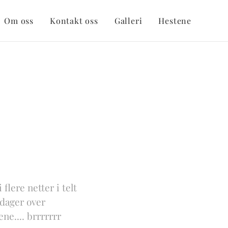
Om oss
Kontakt oss
Galleri
Hestene
flere netter i telt
 dager over
ne.... brrrrrrr