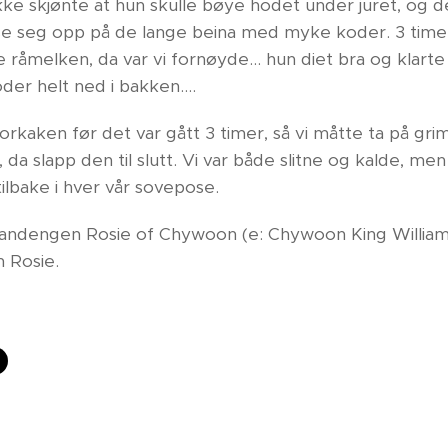
kke skjønte at hun skulle bøye hodet under juret, og det
ise seg opp på de lange beina med myke koder. 3 timer 
te råmelken, da var vi fornøyde... hun diet bra og klart
er helt ned i bakken....
orkaken før det var gått 3 timer, så vi måtte ta på gri
tt, da slapp den til slutt. Vi var både slitne og kalde, m
 tilbake i hver vår sovepose.
randengen Rosie of Chywoon (e: Chywoon King William
 Rosie.