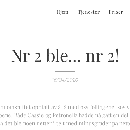
Hjem
Tjenester
Priser
Nr 2 ble... nr 2!
16/04/2020
ennomsnittet opptatt av å få med oss føllingene, sov vi 
pene. Både Cassie og Petronella hadde nå gått en del
å det ble noen netter i telt med minusgrader på nette